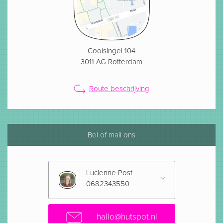
Coolsingel 104
3011 AG Rotterdam
Route beschrijving
Bel of mail ons
Lucienne Post
0682343550
hallo@hutspot.nl