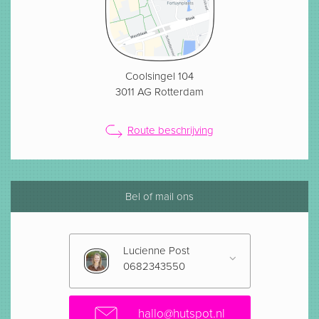
Coolsingel 104
3011 AG Rotterdam
Route beschrijving
Bel of mail ons
Lucienne Post
0682343550
hallo@hutspot.nl