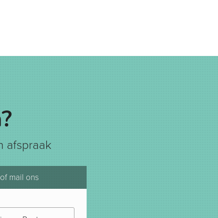
?
 afspraak
 of mail ons