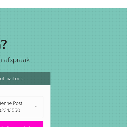
?
 afspraak
 of mail ons
ienne Post
82343550