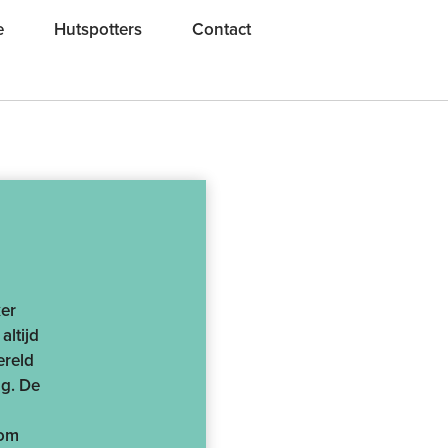
e
Hutspotters
Contact
ker
altijd
ereld
ng. De
 om