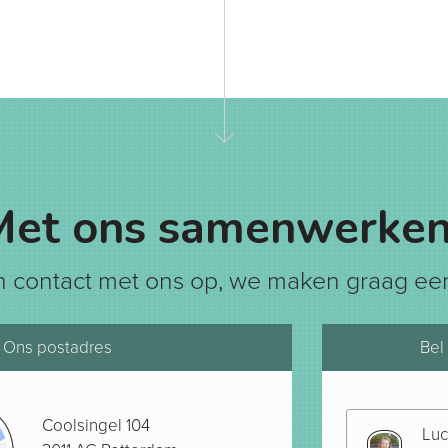
Met ons samenwerken
 contact met ons op, we maken graag een
Ons postadres
Bel
Coolsingel 104
Luc