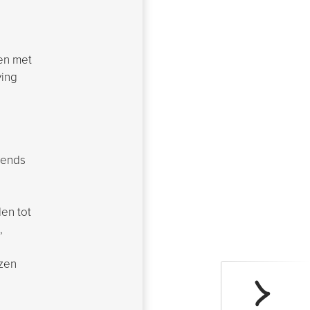
 en met
ving
rends
e
en tot
,
ezen