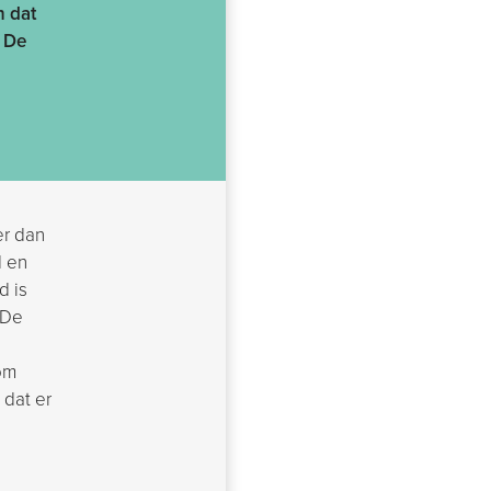
n dat
. De
er dan
d en
d is
 De
om
 dat er