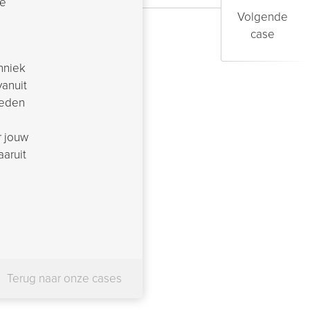
de
Volgende
case
hniek
vanuit
heden
r jouw
aaruit
Terug naar onze cases