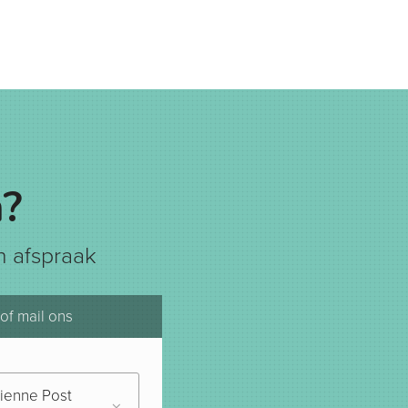
?
 afspraak
 of mail ons
ienne Post