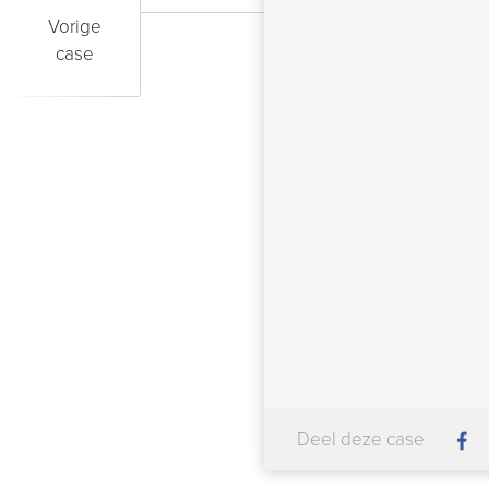
Vorige
case
Deel deze case