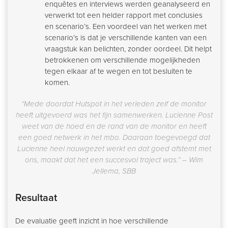
enquêtes en interviews werden geanalyseerd en
verwerkt tot een helder rapport met conclusies
en scenario’s. Een voordeel van het werken met
scenario’s is dat je verschillende kanten van een
vraagstuk kan belichten, zonder oordeel. Dit helpt
betrokkenen om verschillende mogelijkheden
tegen elkaar af te wegen en tot besluiten te
komen.
“Mede doordat Hutspot in het verleden zelf de monitor
heeft uitgevoerd was het fijn samenwerken. Lucienne Post
weet van de hoed en de rand van de monitor en heeft
een goed netwerk in het mbo. Daaraan toegevoegd dat
Lucienne heel nauwgezet werkt en dat goed afstemt met
ons, maakt dat het een succesvol traject was.” – Wim
Jellema, SBB
Resultaat
De evaluatie geeft inzicht in hoe verschillende