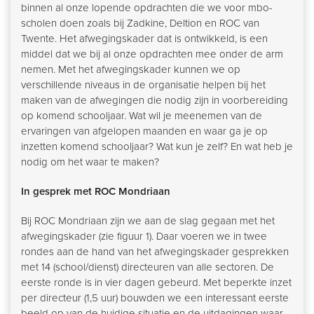
binnen al onze lopende opdrachten die we voor mbo-
scholen doen zoals bij Zadkine, Deltion en ROC van
Twente. Het afwegingskader dat is ontwikkeld, is een
middel dat we bij al onze opdrachten mee onder de arm
nemen. Met het afwegingskader kunnen we op
verschillende niveaus in de organisatie helpen bij het
maken van de afwegingen die nodig zijn in voorbereiding
op komend schooljaar. Wat wil je meenemen van de
ervaringen van afgelopen maanden en waar ga je op
inzetten komend schooljaar? Wat kun je zelf? En wat heb je
nodig om het waar te maken?
In gesprek met ROC Mondriaan
Bij ROC Mondriaan zijn we aan de slag gegaan met het
afwegingskader (zie figuur 1). Daar voeren we in twee
rondes aan de hand van het afwegingskader gesprekken
met 14 (school/dienst) directeuren van alle sectoren. De
eerste ronde is in vier dagen gebeurd. Met beperkte inzet
per directeur (1,5 uur) bouwden we een interessant eerste
beeld op van de huidige situatie en de uitdagingen waar