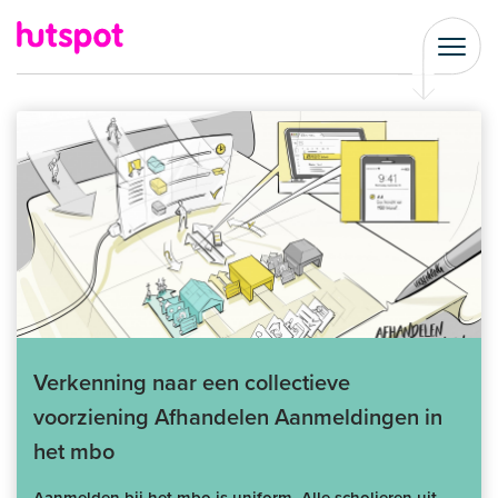
Verkenning naar een collectieve
voorziening Afhandelen Aanmeldingen in
het mbo